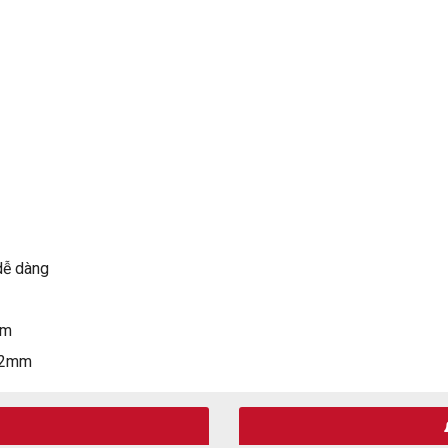
 dễ dàng
mm
412mm