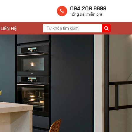
094 208 6699
Tổng đài miễn phí
LIÊN HỆ