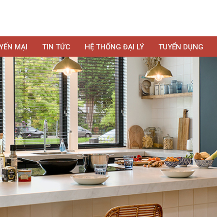
YẾN MẠI
TIN TỨC
HỆ THỐNG ĐẠI LÝ
TUYỂN DỤNG