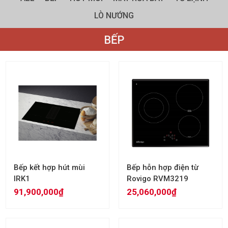
LÒ NƯỚNG
BẾP
Bếp kết hợp hút mùi
Bếp hỗn hợp điện từ
IRK1
Rovigo RVM3219
91,900,000₫
25,060,000₫