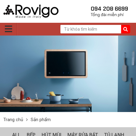
094 208 6699
Tổng đài miễn phí
Trang chủ
Sản phẩm
ALL
BẾP
HÚT MÙI
MÁY RỬA BÁT
TỦ LẠNH